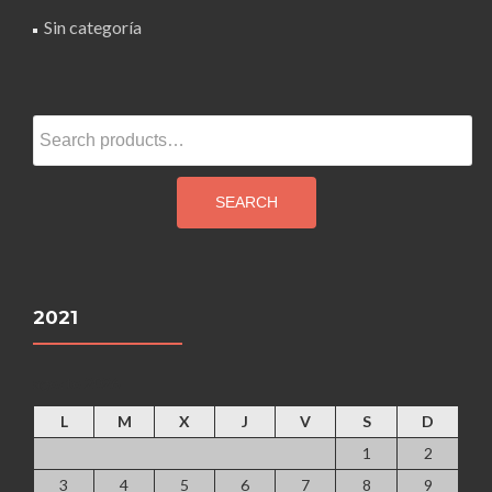
Sin categoría
Search
for:
SEARCH
2021
agosto 2026
L
M
X
J
V
S
D
1
2
3
4
5
6
7
8
9