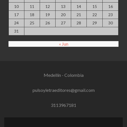
10
11
12
13
14
15
16
17
18
19
20
21
22
23
24
25
26
27
28
29
30
31
« Jun
Medellín - Colombia
pulsoyletraeditores@gmail.com
3113967181