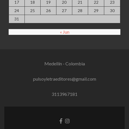
17
18
19
20
21
22
23
24
25
26
27
28
29
30
31
« Jun
Medellín - Colombia
pulsoyletraeditores@gmail.com
3113967181
Facebook
Instagram
link
link