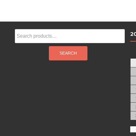
Search
2
for:
ag
SEARCH