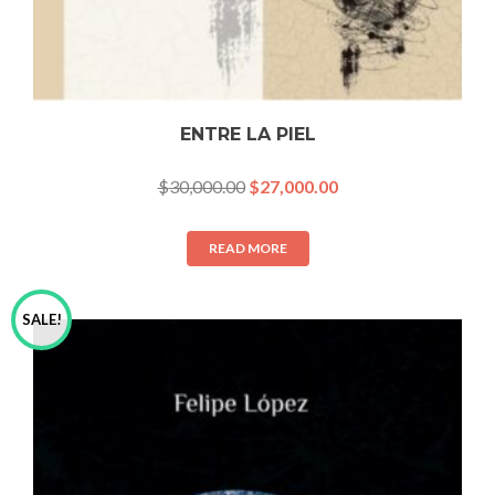
ENTRE LA PIEL
$
30,000.00
$
27,000.00
READ MORE
SALE!