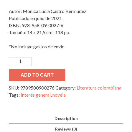
Autor: Mónica Lucía Castro Bermúdez
Publicado en julio de 2021
ISBN: 978-958-09-0027-6
Tamaño: 14 x 21,5 cm., 118 pp.
*No incluye gastos de envío
Palabras
de
Julia.
ADD TO CART
Memorias
SKU:
9789580900276
Category:
Literatura colombiana
de
Tags:
Interés general
,
novela
un
desmovilizado
anónimo
quantity
Description
Reviews (0)