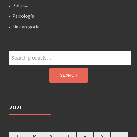
Política
Psicología
Sin categoría
Search
for:
SEARCH
2021
agosto 2026
L
M
X
J
V
S
D