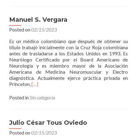
Herrera
Atehort
Manuel S. Vergara
Posted on
02/15/2023
Es un médico colombiano que después de obtener su
título trabajó inicialmente con la Cruz Roja colombiana
antes de trasladarse a los Estados Unidos en 1993. Es
Neurólogo Certificado por el Board Americano de
Neurología y es miembro mayor de la Asociación
Americana de Medicina Neuromuscular y Electro
diagnóstica. Actualmente ejerce práctica privada en
Read
Princeton,
[…]
more
about
Posted in
Sin categoría
Manuel
S.
Vergara
Julio César Tous Oviedo
Posted on
02/15/2023