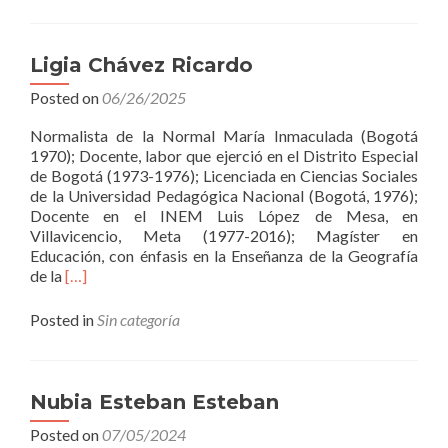
Ligia Chávez Ricardo
Posted on
06/26/2025
Normalista de la Normal María Inmaculada (Bogotá
1970); Docente, labor que ejerció en el Distrito Especial
de Bogotá (1973-1976); Licenciada en Ciencias Sociales
de la Universidad Pedagógica Nacional (Bogotá, 1976);
Docente en el INEM Luis López de Mesa, en
Villavicencio, Meta (1977-2016); Magíster en
Educación, con énfasis en la Enseñanza de la Geografía
Read
de la
[…]
more
about
Posted in
Sin categoría
Ligia
Chávez
Ricardo
Nubia Esteban Esteban
Posted on
07/05/2024