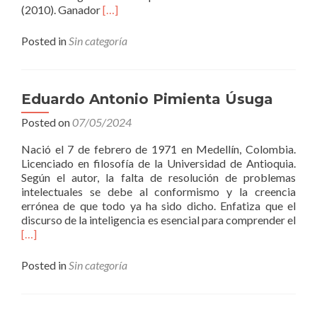
Read
(2010). Ganador
[…]
more
about
Posted in
Sin categoría
John
Alejandro
Ricaurte
Cartagena
Eduardo Antonio Pimienta Úsuga
Posted on
07/05/2024
Nació el 7 de febrero de 1971 en Medellín, Colombia.
Licenciado en filosofía de la Universidad de Antioquia.
Según el autor, la falta de resolución de problemas
intelectuales se debe al conformismo y la creencia
errónea de que todo ya ha sido dicho. Enfatiza que el
discurso de la inteligencia es esencial para comprender el
Read
[…]
more
about
Posted in
Sin categoría
Eduardo
Antonio
Pimienta