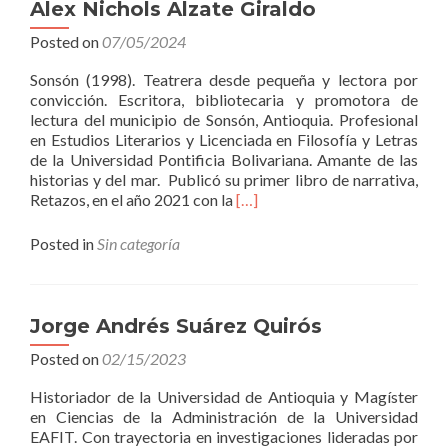
Úsuga
Alex Nichols Alzate Giraldo
Posted on
07/05/2024
Sonsón (1998). Teatrera desde pequeña y lectora por
convicción. Escritora, bibliotecaria y promotora de
lectura del municipio de Sonsón, Antioquia. Profesional
en Estudios Literarios y Licenciada en Filosofía y Letras
de la Universidad Pontificia Bolivariana. Amante de las
historias y del mar. Publicó su primer libro de narrativa,
Read
Retazos, en el año 2021 con la
[…]
more
about
Posted in
Sin categoría
Alex
Nichols
Alzate
Giraldo
Jorge Andrés Suárez Quirós
Posted on
02/15/2023
Historiador de la Universidad de Antioquia y Magíster
en Ciencias de la Administración de la Universidad
EAFIT. Con trayectoria en investigaciones lideradas por