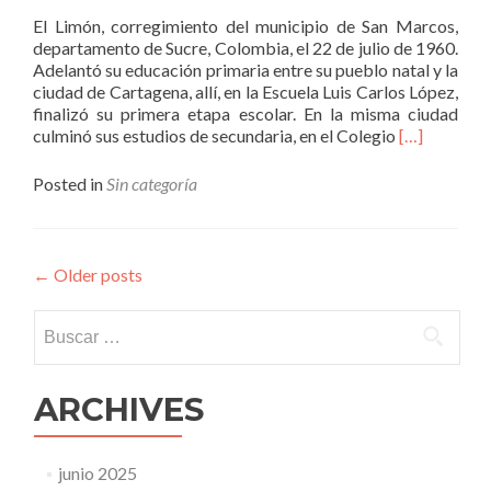
El Limón, corregimiento del municipio de San Marcos,
departamento de Sucre, Colombia, el 22 de julio de 1960.
Adelantó su educación primaria entre su pueblo natal y la
ciudad de Cartagena, allí, en la Escuela Luis Carlos López,
finalizó su primera etapa escolar. En la misma ciudad
Read
culminó sus estudios de secundaria, en el Colegio
[…]
more
about
Posted in
Sin categoría
Julio
César
Tous
Oviedo
←
Older posts
Buscar:
ARCHIVES
junio 2025