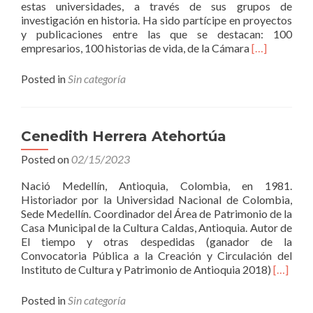
estas universidades, a través de sus grupos de
investigación en historia. Ha sido partícipe en proyectos
y publicaciones entre las que se destacan: 100
Read
empresarios, 100 historias de vida, de la Cámara
[…]
more
about
Posted in
Sin categoría
Jorge
Andrés
Suárez
Quirós
Cenedith Herrera Atehortúa
Posted on
02/15/2023
Nació Medellín, Antioquia, Colombia, en 1981.
Historiador por la Universidad Nacional de Colombia,
Sede Medellín. Coordinador del Área de Patrimonio de la
Casa Municipal de la Cultura Caldas, Antioquia. Autor de
El tiempo y otras despedidas (ganador de la
Convocatoria Pública a la Creación y Circulación del
Read
Instituto de Cultura y Patrimonio de Antioquia 2018)
[…]
more
about
Posted in
Sin categoría
Cenedit