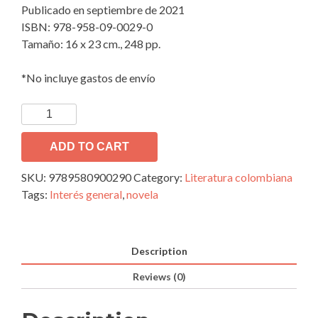
Publicado en septiembre de 2021
ISBN: 978-958-09-0029-0
Tamaño: 16 x 23 cm., 248 pp.
*No incluye gastos de envío
Thyzaca,
La
ciudad
ADD TO CART
bajo
SKU:
9789580900290
Category:
Literatura colombiana
nuestros
Tags:
Interés general
,
novela
pies
quantity
Description
Reviews (0)