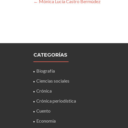
Navegación
←
Mónica Lucía Castro Bermúdez
de
entradas
CATEGORÍAS
Biografía
Ciencias sociales
Crónica
Crónica periodística
Cuento
Economía