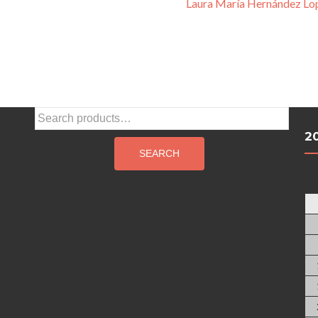
Laura María Hernández Lo
Search
for:
2
SEARCH
ag