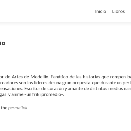
Skip
to
Inicio
Libros
content
ño
r de Artes de Medellín. Fanático de las historias que rompen b
readores son los líderes de una gran orquesta, que durante un per
sensaciones. Escritor de corazón y amante de distintos medios nar
gas, y anime –un friki promedio–.
 the
permalink
.