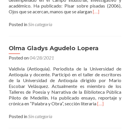
académico. Ha publicado: Pisar sobre pisadas (2006),
Read
Ojos que se acercan, manos que se alargan
[…]
more
about
Posted in
Sin categoría
Georges
René
Weinstein
V.
Olma Gladys Agudelo Lopera
Posted on
04/28/2021
Valdivia (Antioquia). Periodista de la Universidad de
Antioquia y docente. Participó en el taller de escritores
de la Universidad de Antioquia dirigido por Mario
Escobar Velásquez. Actualmente es miembro de los
Talleres de Poesía y Narrativa de la Biblioteca Pública
Piloto de Medellín. Ha publicado ensayo, reportaje y
Read
crónica en “Palabra y Obra”, sección literaria
[…]
more
about
Posted in
Sin categoría
Olma
Gladys