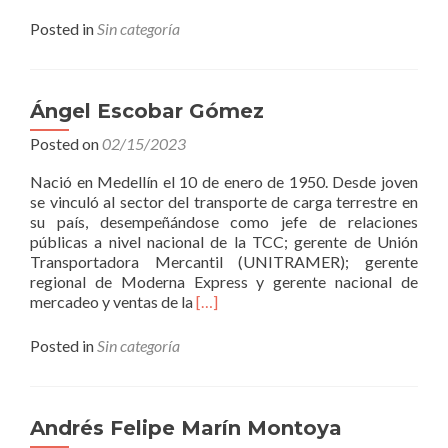
more
about
Posted in
Sin categoría
Mónica
Lucía
Castro
Bermúdez
Ángel Escobar Gómez
Posted on
02/15/2023
Nació en Medellín el 10 de enero de 1950. Desde joven
se vinculó al sector del transporte de carga terrestre en
su país, desempeñándose como jefe de relaciones
públicas a nivel nacional de la TCC; gerente de Unión
Transportadora Mercantil (UNITRAMER); gerente
regional de Moderna Express y gerente nacional de
Read
mercadeo y ventas de la
[…]
more
about
Posted in
Sin categoría
Ángel
Escobar
Gómez
Andrés Felipe Marín Montoya