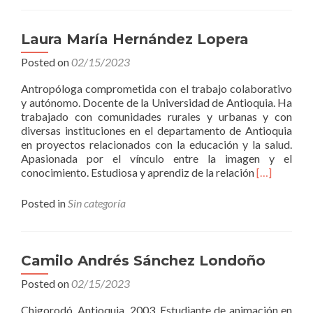
Laura María Hernández Lopera
Posted on
02/15/2023
Antropóloga comprometida con el trabajo colaborativo
y autónomo. Docente de la Universidad de Antioquia. Ha
trabajado con comunidades rurales y urbanas y con
diversas instituciones en el departamento de Antioquia
en proyectos relacionados con la educación y la salud.
Apasionada por el vínculo entre la imagen y el
Read
conocimiento. Estudiosa y aprendiz de la relación
[…]
more
about
Posted in
Sin categoría
Laura
María
Hernández
Lopera
Camilo Andrés Sánchez Londoño
Posted on
02/15/2023
Chigorodó, Antioquia, 2003. Estudiante de animación en