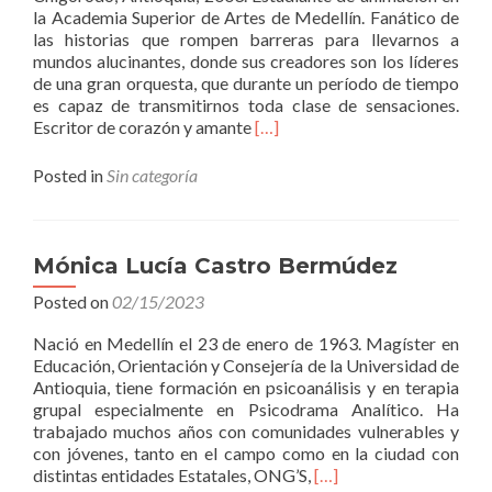
la Academia Superior de Artes de Medellín. Fanático de
las historias que rompen barreras para llevarnos a
mundos alucinantes, donde sus creadores son los líderes
de una gran orquesta, que durante un período de tiempo
es capaz de transmitirnos toda clase de sensaciones.
Read
Escritor de corazón y amante
[…]
more
about
Posted in
Sin categoría
Camilo
Andrés
Sánchez
Londoño
Mónica Lucía Castro Bermúdez
Posted on
02/15/2023
Nació en Medellín el 23 de enero de 1963. Magíster en
Educación, Orientación y Consejería de la Universidad de
Antioquia, tiene formación en psicoanálisis y en terapia
grupal especialmente en Psicodrama Analítico. Ha
trabajado muchos años con comunidades vulnerables y
con jóvenes, tanto en el campo como en la ciudad con
Read
distintas entidades Estatales, ONG’S,
[…]