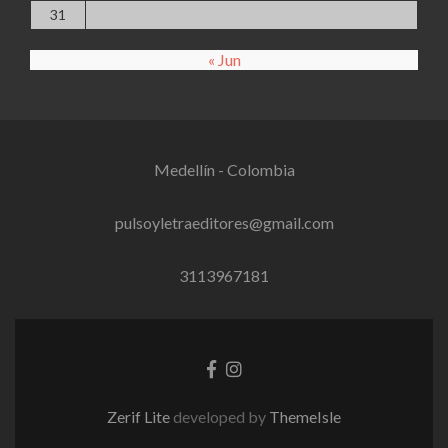
31
« Jun
Medellín - Colombia
pulsoyletraeditores@gmail.com
3113967181
Facebook
Instagram
link
link
Zerif Lite
developed by
ThemeIsle