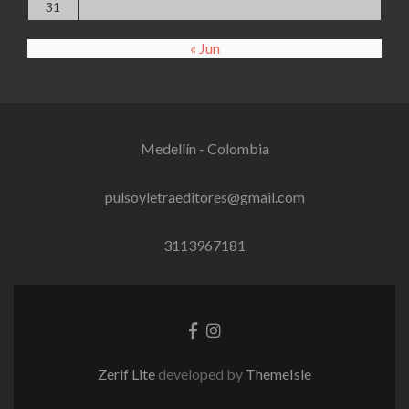
31
« Jun
Medellín - Colombia
pulsoyletraeditores@gmail.com
3113967181
Facebook
Instagram
link
link
Zerif Lite
developed by
ThemeIsle