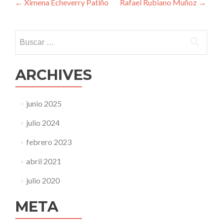
Navegación
←
Ximena Echeverry Patiño
Rafael Rubiano Muñoz
→
de
entradas
Buscar:
ARCHIVES
junio 2025
julio 2024
febrero 2023
abril 2021
julio 2020
META